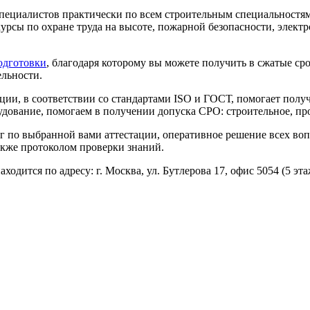
специалистов практически по всем строительным специальностя
рсы по охране труда на высоте, пожарной безопасности, электр
одготовки
, благодаря которому вы можете получить в сжатые 
ельности.
ации, в соответствии со стандартами ISO и ГОСТ, помогает по
удование, помогаем в получении допуска СРО: строительное, про
 по выбранной вами аттестации, оперативное решение всех воп
акже протоколом проверки знаний.
ходится по адресу:
г. Москва, ул. Бутлерова 17, офис 5054 (5 эт