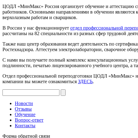
ЦОДЛ «МинМакс»
Россия
организует обучение и аттестацию 
работников. Основными направлениями в обучении являются ку
верхолазным работам и сварщиков.
В России у
нас функционирует
отдел профессиональной переп
рассчитаны на 82 специальности из разных сфер трудовой деят
Также наш центр образования ведет деятельность по сертифик
Ростехнадзора. Аттестуем электролаборатории, сварочное обор
С нами вы получаете полный комплекс консультационных услуг
подлинности, печатью лицензированного учебного центра, а т
Отдел профессиональной переподготовки ЦОДЛ «МинМакс» на
компании вы можете ознакомиться
ЗДЕСЬ
.
Новости
Отзывы
Обучение
Вопрос-ответ
Контакты
Форма обратной связи