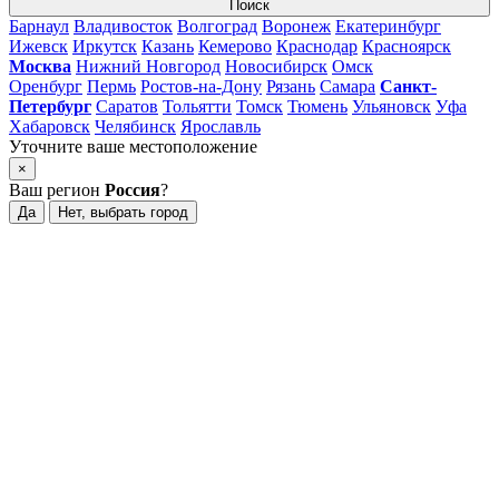
Поиск
Барнаул
Владивосток
Волгоград
Воронеж
Екатеринбург
Ижевск
Иркутск
Казань
Кемерово
Краснодар
Красноярск
Москва
Нижний Новгород
Новосибирск
Омск
Оренбург
Пермь
Ростов-на-Дону
Рязань
Самара
Санкт-
Петербург
Саратов
Тольятти
Томск
Тюмень
Ульяновск
Уфа
Хабаровск
Челябинск
Ярославль
Уточните ваше местоположение
×
Ваш регион
Россия
?
Да
Нет, выбрать город