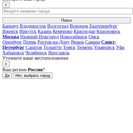
×
Поиск
Барнаул
Владивосток
Волгоград
Воронеж
Екатеринбург
Ижевск
Иркутск
Казань
Кемерово
Краснодар
Красноярск
Москва
Нижний Новгород
Новосибирск
Омск
Оренбург
Пермь
Ростов-на-Дону
Рязань
Самара
Санкт-
Петербург
Саратов
Тольятти
Томск
Тюмень
Ульяновск
Уфа
Хабаровск
Челябинск
Ярославль
Уточните ваше местоположение
×
Ваш регион
Россия
?
Да
Нет, выбрать город