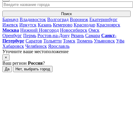
Поиск
Барнаул
Владивосток
Волгоград
Воронеж
Екатеринбург
Ижевск
Иркутск
Казань
Кемерово
Краснодар
Красноярск
Москва
Нижний Новгород
Новосибирск
Омск
Оренбург
Пермь
Ростов-на-Дону
Рязань
Самара
Санкт-
Петербург
Саратов
Тольятти
Томск
Тюмень
Ульяновск
Уфа
Хабаровск
Челябинск
Ярославль
Уточните ваше местоположение
×
Ваш регион
Россия
?
Да
Нет, выбрать город