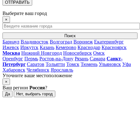
Выберите ваш город
×
Поиск
Барнаул
Владивосток
Волгоград
Воронеж
Екатеринбург
Ижевск
Иркутск
Казань
Кемерово
Краснодар
Красноярск
Москва
Нижний Новгород
Новосибирск
Омск
Оренбург
Пермь
Ростов-на-Дону
Рязань
Самара
Санкт-
Петербург
Саратов
Тольятти
Томск
Тюмень
Ульяновск
Уфа
Хабаровск
Челябинск
Ярославль
Уточните ваше местоположение
×
Ваш регион
Россия
?
Да
Нет, выбрать город