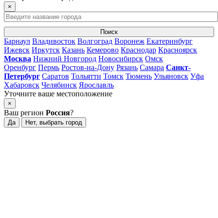
×
Поиск
Барнаул
Владивосток
Волгоград
Воронеж
Екатеринбург
Ижевск
Иркутск
Казань
Кемерово
Краснодар
Красноярск
Москва
Нижний Новгород
Новосибирск
Омск
Оренбург
Пермь
Ростов-на-Дону
Рязань
Самара
Санкт-
Петербург
Саратов
Тольятти
Томск
Тюмень
Ульяновск
Уфа
Хабаровск
Челябинск
Ярославль
Уточните ваше местоположение
×
Ваш регион
Россия
?
Да
Нет, выбрать город