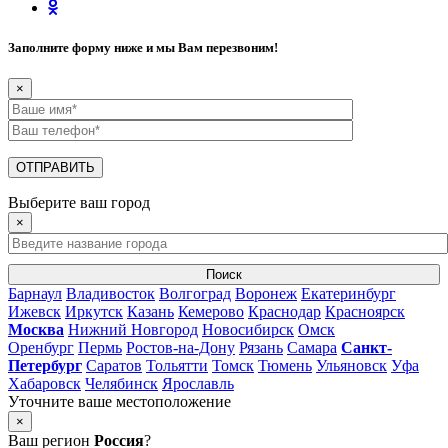
Заполните форму ниже и мы Вам перезвоним!
×
Выберите ваш город
×
Поиск
Барнаул
Владивосток
Волгоград
Воронеж
Екатеринбург
Ижевск
Иркутск
Казань
Кемерово
Краснодар
Красноярск
Москва
Нижний Новгород
Новосибирск
Омск
Оренбург
Пермь
Ростов-на-Дону
Рязань
Самара
Санкт-
Петербург
Саратов
Тольятти
Томск
Тюмень
Ульяновск
Уфа
Хабаровск
Челябинск
Ярославль
Уточните ваше местоположение
×
Ваш регион
Россия
?