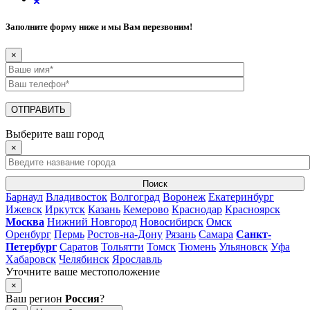
Заполните форму ниже и мы Вам перезвоним!
×
Выберите ваш город
×
Поиск
Барнаул
Владивосток
Волгоград
Воронеж
Екатеринбург
Ижевск
Иркутск
Казань
Кемерово
Краснодар
Красноярск
Москва
Нижний Новгород
Новосибирск
Омск
Оренбург
Пермь
Ростов-на-Дону
Рязань
Самара
Санкт-
Петербург
Саратов
Тольятти
Томск
Тюмень
Ульяновск
Уфа
Хабаровск
Челябинск
Ярославль
Уточните ваше местоположение
×
Ваш регион
Россия
?